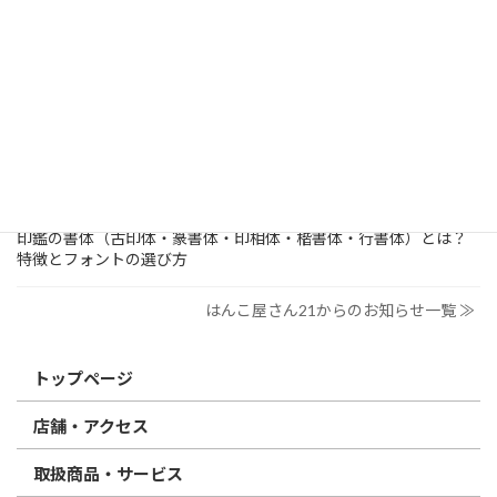
2026/03/19
はんこ屋さん21からのお知らせ
個人用印鑑の印材（素材）の選び方｜実印・銀行印・認印におす
すめは？
2026/03/09
はんこ屋さん21からのお知らせ
電子印鑑の使い方は？メリットやデメリットも解説
2026/02/13
はんこ屋さん21からのお知らせ
印鑑の書体（古印体・篆書体・印相体・楷書体・行書体）とは？
特徴とフォントの選び方
はんこ屋さん21からのお知らせ一覧 ≫
トップページ
店舗・アクセス
取扱商品・サービス