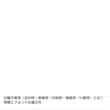
このページに掲載の価格等の情報は2026年07月時点のものです。
商品の仕様、価格などが予告なく変更する場合がありますのでご了承ください。
検
索:
はんこ屋さん21からのお知らせ
2026/03/19
はんこ屋さん21からのお知らせ
個人用印鑑の印材（素材）の選び方｜実印・銀行印・認印におす
すめは？
2026/03/09
はんこ屋さん21からのお知らせ
電子印鑑の使い方は？メリットやデメリットも解説
2026/02/13
はんこ屋さん21からのお知らせ
印鑑の書体（古印体・篆書体・印相体・楷書体・行書体）とは？
特徴とフォントの選び方