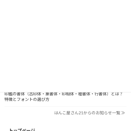
検
索:
はんこ屋さん21からのお知らせ
2026/03/19
はんこ屋さん21からのお知らせ
個人用印鑑の印材（素材）の選び方｜実印・銀行印・認印におす
すめは？
2026/03/09
はんこ屋さん21からのお知らせ
電子印鑑の使い方は？メリットやデメリットも解説
2026/02/13
はんこ屋さん21からのお知らせ
印鑑の書体（古印体・篆書体・印相体・楷書体・行書体）とは？
特徴とフォントの選び方
はんこ屋さん21からのお知らせ一覧 ≫
トップページ