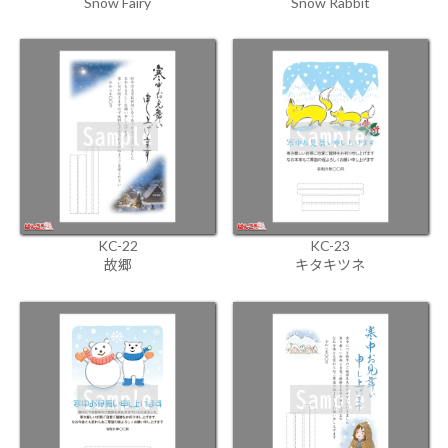
Snow Fairy
Snow Rabbit
KC-22
KC-23
故郷
キタキツネ