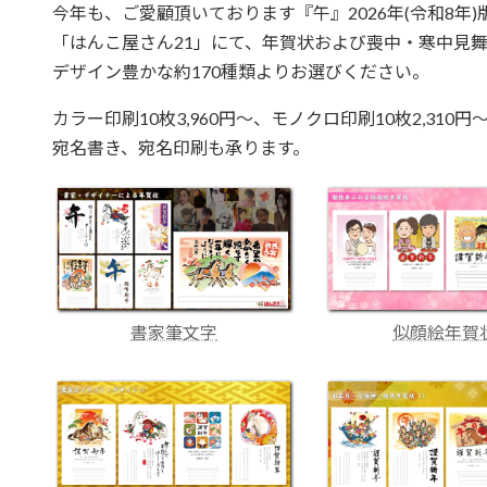
今年も、ご愛顧頂いております『午』2026年(令和8年
「はんこ屋さん21」にて、年賀状および喪中・寒中見
デザイン豊かな約170種類よりお選びください。
カラー印刷10枚3,960円～、モノクロ印刷10枚2,310円
宛名書き、宛名印刷も承ります。
書家筆文字
似顔絵年賀