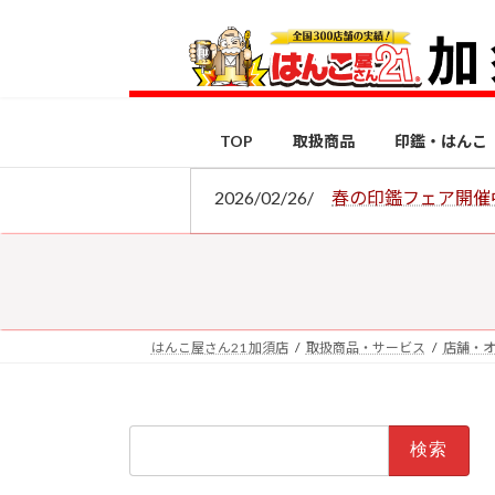
コ
ナ
ン
ビ
テ
ゲ
ン
ー
ツ
シ
TOP
取扱商品
印鑑・はんこ
へ
ョ
ス
ン
2026/02/26/
春の印鑑フェア開催
キ
に
ッ
移
プ
動
はんこ屋さん21 加須店
取扱商品・サービス
店舗・
検
索: