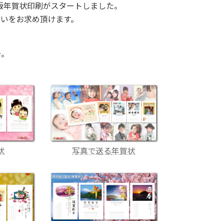
)版年賀状印刷がスタートしました。
舞いをお求め頂けます。
～。
状
写真で送る
年賀状