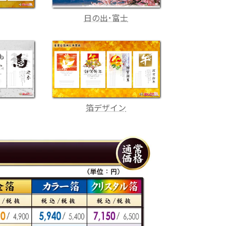
日の出･富士
箔デザイン